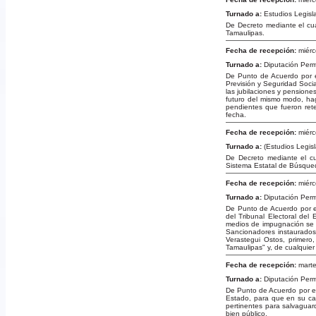
Turnado a:
Estudios Legisla
De Decreto mediante el cual
Tamaulipas.
Fecha de recepción:
miérc
Turnado a:
Diputación Per
De Punto de Acuerdo por e
Previsión y Seguridad Soci
las jubilaciones y pensione
futuro del mismo modo, hag
pendientes que fueron rete
fecha.
Fecha de recepción:
miérc
Turnado a:
(Estudios Legisla
De Decreto mediante el cu
Sistema Estatal de Búsque
Fecha de recepción:
miérc
Turnado a:
Diputación Per
De Punto de Acuerdo por el
del Tribunal Electoral del
medios de impugnación se t
Sancionadores instaurados
Verastegui Ostos, primero
Tamaulipas" y, de cualquier
Fecha de recepción:
marte
Turnado a:
Diputación Per
De Punto de Acuerdo por el
Estado, para que en su cali
pertinentes para salvaguar
bien público.