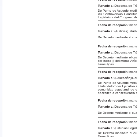
Turnado a:
Dispensa de Tr
De Punto de Acuerdo median
las Controversias Constit
Legislatura del Congreso d
Fecha de recepción:
marte
Turnado a:
(Justicia)(Estud
De Decreto mediante el cual
Fecha de recepción:
marte
Turnado a:
Dispensa de Tr
De Decreto mediante el cual
ser inciso j) del mismo Ar
Tamaulipas.
Fecha de recepción:
marte
Turnado a:
(Educación)(Go
De Punto de Acuerdo median
Titular del Poder Ejecutivo
comunidad estudiantil de e
necesiten a consecuencia d
Fecha de recepción:
marte
Turnado a:
Dispensa de Tr
De Decreto mediante el cua
Fecha de recepción:
marte
Turnado a:
(Estudios Legisl
De Decreto mediante el cua
Tamaulipas.