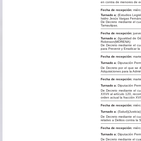
en contra de menores de e
Fecha de recepción:
miérc
Turnado a:
(Estudios Legis
Isidro Jesús Vargas Fern
De Decreto mediante el cua
Tamaulipas.
Fecha de recepción:
jueve
Turnado a:
(Igualdad de Gé
Robinson(MORENA)
De Decreto mediante el cual
para Prevenir y Erradicar l
Fecha de recepción:
marte
Turnado a:
Diputación Per
De Decreto por el que se d
Adquisiciones para la Admi
Fecha de recepción:
marte
Turnado a:
Diputación Per
De Decreto mediante el cua
XXVII al artículo 120, recor
orden actual la fracción XV
Fecha de recepción:
miérc
Turnado a:
(Salud)(Justicia)
De Decreto mediante el cual
relativo a Delitos contra l
Fecha de recepción:
miérc
Turnado a:
Diputación Per
De Decreto mediante el cual,