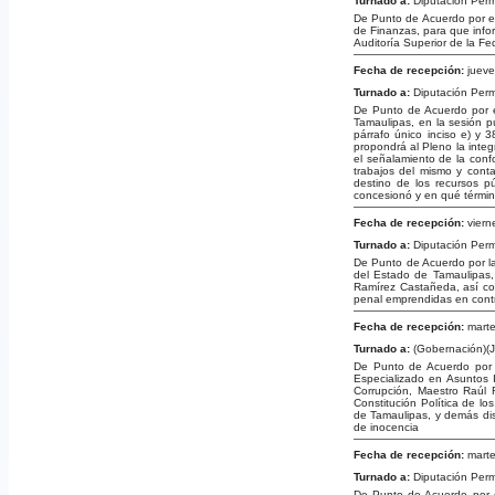
Turnado a:
Diputación Per
De Punto de Acuerdo por el
de Finanzas, para que infor
Auditoría Superior de la F
Fecha de recepción:
jueve
Turnado a:
Diputación Per
De Punto de Acuerdo por e
Tamaulipas, en la sesión p
párrafo único inciso e) y
propondrá al Pleno la integ
el señalamiento de la confo
trabajos del mismo y conta
destino de los recursos p
concesionó y en qué términ
Fecha de recepción:
viern
Turnado a:
Diputación Per
De Punto de Acuerdo por la
del Estado de Tamaulipas, 
Ramírez Castañeda, así com
penal emprendidas en contr
Fecha de recepción:
marte
Turnado a:
(Gobernación)(J
De Punto de Acuerdo por la
Especializado en Asuntos 
Corrupción, Maestro Raúl 
Constitución Política de lo
de Tamaulipas, y demás disp
de inocencia
Fecha de recepción:
marte
Turnado a:
Diputación Per
De Punto de Acuerdo por e