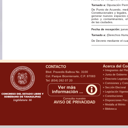
Turnado a:
Diputación Per
De Punto de Acuerdo, media
Constitucionales y legales
generar nuevos espacios qu
polvo y contaminantes, el
de las ciudades.
Fecha de recepción:
jueve
Turnado a:
(Derechos Huma
De Decreto mediante el cua
CONTACTO
Blvd. Praxedis Balboa No. 3100
Col. Parque Bicentenario, C.P. 87083
Tel: (834) 262 07 20
Consulta nuestro
AVISO DE PRIVACIDAD