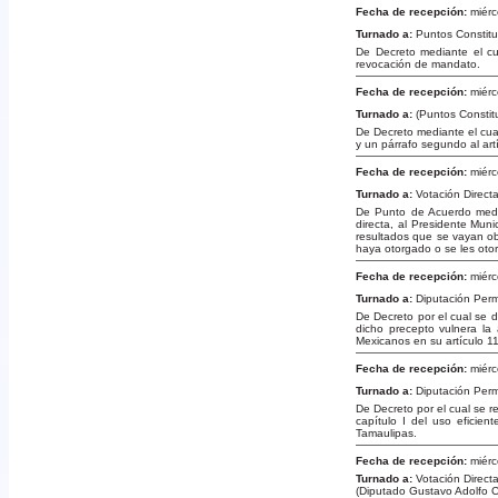
Fecha de recepción:
miérc
Turnado a:
Puntos Constitu
De Decreto mediante el cu
revocación de mandato.
Fecha de recepción:
miérc
Turnado a:
(Puntos Constit
De Decreto mediante el cual
y un párrafo segundo al art
Fecha de recepción:
miérc
Turnado a:
Votación Direct
De Punto de Acuerdo media
directa, al Presidente Mun
resultados que se vayan ob
haya otorgado o se les otor
Fecha de recepción:
miérc
Turnado a:
Diputación Per
De Decreto por el cual se d
dicho precepto vulnera la
Mexicanos en su artículo 1
Fecha de recepción:
miérc
Turnado a:
Diputación Per
De Decreto por el cual se re
capítulo I del uso eficie
Tamaulipas.
Fecha de recepción:
miérc
Turnado a:
Votación Direct
(Diputado Gustavo Adolfo