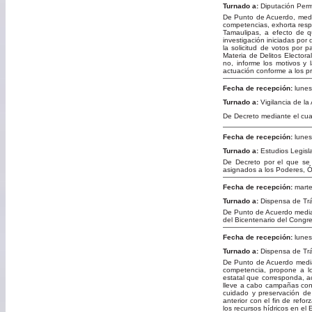
Turnado a:
Diputación Per
De Punto de Acuerdo, media
competencias, exhorta respe
Tamaulipas, a efecto de q
investigación iniciadas por
la solicitud de votos por 
Materia de Delitos Electora
no, informe los motivos y
actuación conforme a los pr
Fecha de recepción:
lunes
Turnado a:
Vigilancia de la
De Decreto mediante el cual
Fecha de recepción:
lunes
Turnado a:
Estudios Legisla
De Decreto por el que se 
asignados a los Poderes, 
Fecha de recepción:
marte
Turnado a:
Dispensa de Tr
De Punto de Acuerdo median
del Bicentenario del Congr
Fecha de recepción:
lunes
Turnado a:
Dispensa de Tr
De Punto de Acuerdo median
competencia, propone a lo
estatal que corresponda, a
lleve a cabo campañas cont
cuidado y preservación de 
anterior con el fin de refo
los recursos hídricos en el