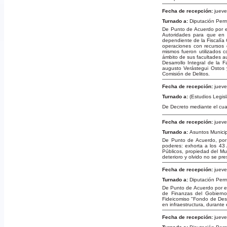
Fecha de recepción:
jueve
Turnado a:
Diputación Per
De Punto de Acuerdo por el
Autoridades para que en e
dependiente de la Fiscalía 
operaciones con recursos 
mismos fueron utilizados c
ámbito de sus facultades au
Desarrollo Integral de la 
augusto Verástegui Ostos y
Comisión de Delitos.
Fecha de recepción:
jueve
Turnado a:
(Estudios Legisla
De Decreto mediante el cua
Fecha de recepción:
jueve
Turnado a:
Asuntos Munici
De Punto de Acuerdo, por 
poderes: exhorta a los 43
Públicos, propiedad del Mu
deterioro y olvido no se pre
Fecha de recepción:
jueve
Turnado a:
Diputación Per
De Punto de Acuerdo por el
de Finanzas del Gobierno
Fideicomiso "Fondo de Desa
en infraestructura, durante
Fecha de recepción:
jueve