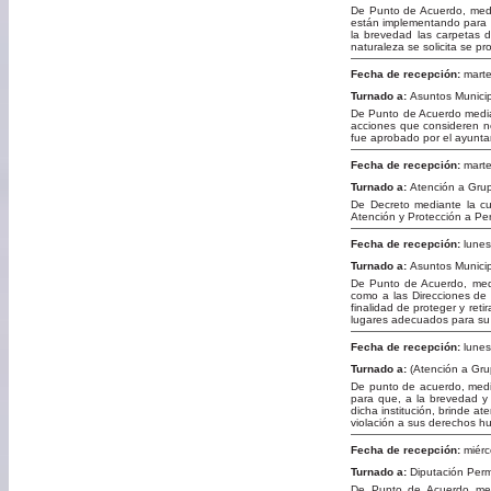
De Punto de Acuerdo, median
están implementando para b
la brevedad las carpetas 
naturaleza se solicita se p
Fecha de recepción:
marte
Turnado a:
Asuntos Munici
De Punto de Acuerdo median
acciones que consideren nec
fue aprobado por el ayuntam
Fecha de recepción:
marte
Turnado a:
Atención a Gru
De Decreto mediante la cua
Atención y Protección a Pe
Fecha de recepción:
lunes
Turnado a:
Asuntos Munici
De Punto de Acuerdo, medi
como a las Direcciones de 
finalidad de proteger y ret
lugares adecuados para su d
Fecha de recepción:
lunes
Turnado a:
(Atención a Gr
De punto de acuerdo, medi
para que, a la brevedad y 
dicha institución, brinde a
violación a sus derechos h
Fecha de recepción:
miérc
Turnado a:
Diputación Per
De Punto de Acuerdo medi