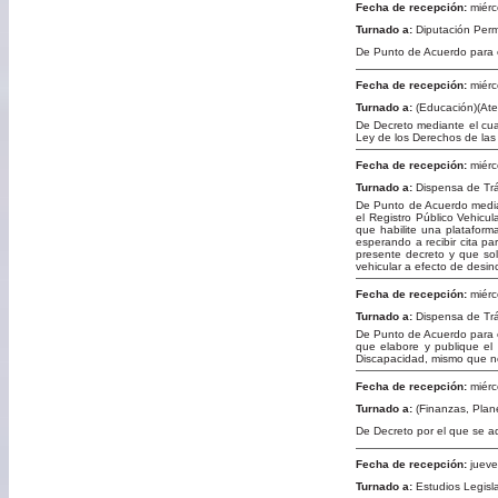
Fecha de recepción:
miérc
Turnado a:
Diputación Per
De Punto de Acuerdo para e
Fecha de recepción:
miérc
Turnado a:
(Educación)(Ate
De Decreto mediante el cual s
Ley de los Derechos de las
Fecha de recepción:
miérc
Turnado a:
Dispensa de Tr
De Punto de Acuerdo median
el Registro Público Vehicu
que habilite una plataform
esperando a recibir cita pa
presente decreto y que solo
vehicular a efecto de desinc
Fecha de recepción:
miérc
Turnado a:
Dispensa de Tr
De Punto de Acuerdo para e
que elabore y publique el
Discapacidad, mismo que no 
Fecha de recepción:
miérc
Turnado a:
(Finanzas, Plan
De Decreto por el que se ad
Fecha de recepción:
jueve
Turnado a:
Estudios Legisla