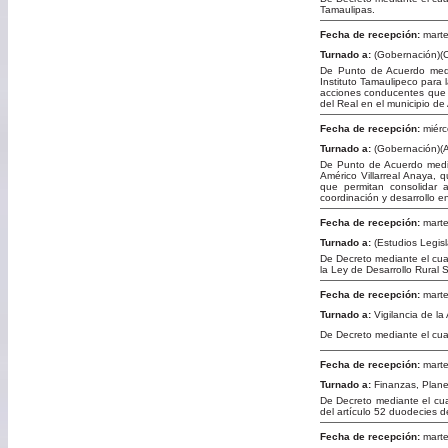
Tamaulipas.
Fecha de recepción:
marte
Turnado a:
(Gobernación)(C
De Punto de Acuerdo media
Instituto Tamaulipeco para 
acciones conducentes que l
del Real en el municipio d
Fecha de recepción:
miérc
Turnado a:
(Gobernación)(A
De Punto de Acuerdo media
Américo Villarreal Anaya, 
que permitan consolidar 
coordinación y desarrollo e
Fecha de recepción:
marte
Turnado a:
(Estudios Legisl
De Decreto mediante el cual
la Ley de Desarrollo Rural
Fecha de recepción:
marte
Turnado a:
Vigilancia de la
De Decreto mediante el cual
Fecha de recepción:
marte
Turnado a:
Finanzas, Plan
De Decreto mediante el cual 
del artículo 52 duodecies 
Fecha de recepción:
marte