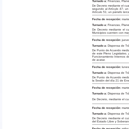
Turnado a:
Finanzas, Plan
De Decreto mediante el cual
segundo al Artículo 47; un 
Artículo 51; un párrafo terc
Fecha de recepción:
marte
Turnado a:
Finanzas, Plan
De Decreto mediante el cua
Municipios cuenten con may
Fecha de recepción:
jueve
Turnado a:
Dispensa de Tr
De Punto de Acuerdo median
de este Pleno Legislativo, 
Funcionamiento Internos d
de acatar.
Fecha de recepción:
lunes
Turnado a:
Dispensa de Tr
De Punto de Acuerdo median
la Sesión del día 21 de En
Fecha de recepción:
marte
Turnado a:
Dispensa de Tr
De Decreto, mediante el cu
Fecha de recepción:
marte
Turnado a:
Dispensa de Tr
De Decreto mediante el cuá
del Estado Libre y Soberan
Fecha de recepción:
miérc