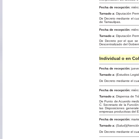
Fecha de recepción:
miérc
Turnado a:
Diputación Per
De Decreto mediante el cual
de Tamaulipas.
Fecha de recepción:
miérc
Turnado a:
Diputación Per
De Decreto por el que se 
Descentralizado del Gobie
Individual o en Co
Fecha de recepción:
jueve
Turnado a:
(Estudios Legis
De Decreto mediante el cua
Fecha de recepción:
miérc
Turnado a:
Dispensa de Tr
De Punto de Acuerdo median
C. Secretario de la Funció
las Disposiciones general
empresas productivas del E
Fecha de recepción:
marte
Turnado a:
(Salud)(Atenció
De Decreto mediante el cual 