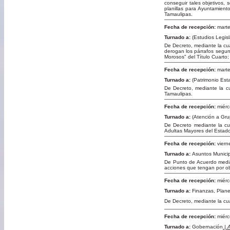
conseguir tales objetivos, 
planillas para Ayuntamient
Tamaulipas.
Fecha de recepción:
marte
Turnado a:
(Estudios Legisla
De Decreto, mediante la cua
derogan los párrafos segund
Morosos" del Título Cuarto;
Fecha de recepción:
marte
Turnado a:
(Patrimonio Esta
De Decreto, mediante la c
Tamaulipas.
Fecha de recepción:
miérc
Turnado a:
(Atención a Gru
De Decreto mediante la cua
Adultas Mayores del Estad
Fecha de recepción:
viern
Turnado a:
Asuntos Munici
De Punto de Acuerdo media
acciones que tengan por ob
Fecha de recepción:
miérc
Turnado a:
Finanzas, Plan
De Decreto, mediante la cua
Fecha de recepción:
miérc
Turnado a:
Gobernación
| 