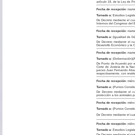
artículo 18, de la Ley de P
Fecha de recepción:
marte
Turnado a:
Estudios Legisla
De Decreto mediante el cual
Internos del Congreso del 
Fecha de recepción:
marte
Turnado a:
(Igualdad de Gé
De Decreto mediante el cu
Desarrollo Económico y la 
Fecha de recepción:
marte
Turnado a:
(Gobernación)(A
De Punto de Acuerdo por e
Corte de Justicia de la Nac
jueces Juan Fernando Alvar
respectivamente, con reside
Fecha de recepción:
miérc
Turnado a:
(Puntos Constitu
De Decreto mediante el cu
protección a los animales 
Fecha de recepción:
miérc
Turnado a:
(Puntos Constitu
De Decreto mediante el cual
Fecha de recepción:
miérc
Turnado a:
Estudios Legisla
De Decreto mediante el cua