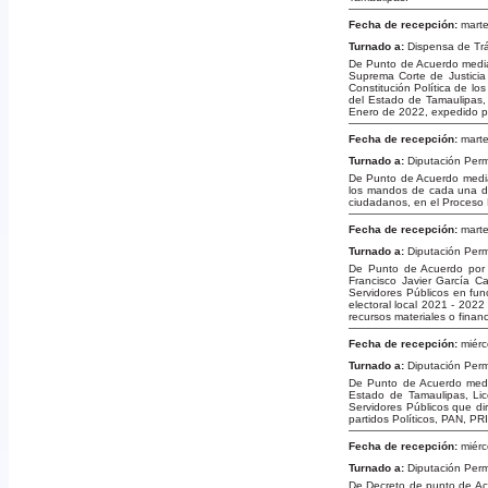
Fecha de recepción:
marte
Turnado a:
Dispensa de Tr
De Punto de Acuerdo median
Suprema Corte de Justicia d
Constitución Política de l
del Estado de Tamaulipas, 
Enero de 2022, expedido po
Fecha de recepción:
marte
Turnado a:
Diputación Per
De Punto de Acuerdo median
los mandos de cada una de
ciudadanos, en el Proceso E
Fecha de recepción:
marte
Turnado a:
Diputación Per
De Punto de Acuerdo por e
Francisco Javier García C
Servidores Públicos en fun
electoral local 2021 - 2022
recursos materiales o finan
Fecha de recepción:
miérc
Turnado a:
Diputación Per
De Punto de Acuerdo media
Estado de Tamaulipas, Lic
Servidores Públicos que di
partidos Políticos, PAN, PR
Fecha de recepción:
miérc
Turnado a:
Diputación Per
De Decreto de punto de Acu