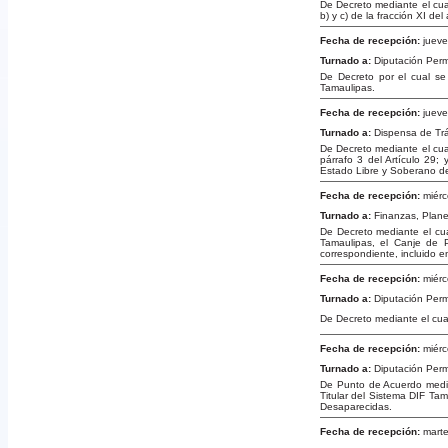
De Decreto mediante el cual 
b) y c) de la fracción XI de
Fecha de recepción:
jueve
Turnado a:
Diputación Per
De Decreto por el cual se
Tamaulipas.
Fecha de recepción:
jueve
Turnado a:
Dispensa de Tr
De Decreto mediante el cual 
párrafo 3 del Artículo 29; 
Estado Libre y Soberano d
Fecha de recepción:
miérc
Turnado a:
Finanzas, Plan
De Decreto mediante el cual
Tamaulipas, el Canje de P
correspondiente, incluido e
Fecha de recepción:
miérc
Turnado a:
Diputación Per
De Decreto mediante el cua
Fecha de recepción:
miérc
Turnado a:
Diputación Per
De Punto de Acuerdo median
Titular del Sistema DIF Ta
Desaparecidas.
Fecha de recepción:
marte