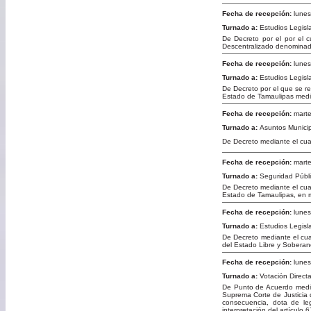
Fecha de recepción:
lunes
Turnado a:
Estudios Legisla
De Decreto por el por el c
Descentralizado denominado
Fecha de recepción:
lunes
Turnado a:
Estudios Legisla
De Decreto por el que se r
Estado de Tamaulipas media
Fecha de recepción:
marte
Turnado a:
Asuntos Munici
De Decreto mediante el cual
Fecha de recepción:
marte
Turnado a:
Seguridad Públi
De Decreto mediante el cual
Estado de Tamaulipas, en ma
Fecha de recepción:
lunes
Turnado a:
Estudios Legisla
De Decreto mediante el cua
del Estado Libre y Soberan
Fecha de recepción:
lunes
Turnado a:
Votación Direct
De Punto de Acuerdo media
Suprema Corte de Justicia d
consecuencia, dota de le
interpretación del artículo 