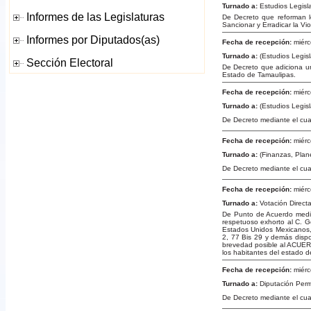
Turnado a:
Estudios Legisla
De Decreto que reforman l
Sancionar y Erradicar la Vio
Fecha de recepción:
miérc
Turnado a:
(Estudios Legisla
De Decreto que adiciona un 
Estado de Tamaulipas.
Fecha de recepción:
miérc
Turnado a:
(Estudios Legis
De Decreto mediante el cua
Fecha de recepción:
miérc
Turnado a:
(Finanzas, Plan
De Decreto mediante el cua
Fecha de recepción:
miérc
Turnado a:
Votación Direct
De Punto de Acuerdo media
respetuoso exhorto al C. Go
Estados Unidos Mexicanos, y
2, 77 Bis 29 y demás dispo
brevedad posible al ACU
los habitantes del estado d
Fecha de recepción:
miérc
Turnado a:
Diputación Per
De Decreto mediante el cual