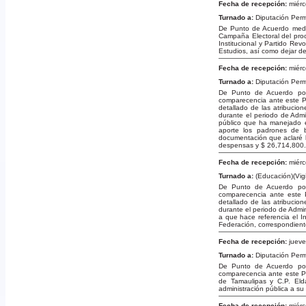
Fecha de recepción:
miérc
Turnado a:
Diputación Per
De Punto de Acuerdo media
Campaña Electoral del proc
Institucional y Partido R
Estudios, así como dejar de 
Fecha de recepción:
miérc
Turnado a:
Diputación Per
De Punto de Acuerdo por 
comparecencia ante este Pl
detallado de las atribucio
durante el periodo de Admi
público que ha manejado e
aporte los padrones de b
documentación que aclaré l
despensas y $ 26,714,800.
Fecha de recepción:
miérc
Turnado a:
(Educación)(Vigi
De Punto de Acuerdo por 
comparecencia ante este P
detallado de las atribucio
durante el periodo de Admin
a que hace referencia el In
Federación, correspondient
Fecha de recepción:
jueve
Turnado a:
Diputación Per
De Punto de Acuerdo por 
comparecencia ante este Pl
de Tamaulipas y C.P. Eld
administración pública a s
Fecha de recepción:
miérc