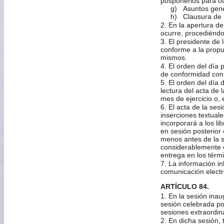
posponerlos para ot
g) Asuntos gene
h) Clausura de la s
2. En la apertura de
ocurre, procediéndo
3. El presidente de 
conforme a la propu
mismos.
4. El orden del día 
de conformidad con
5. El orden del día
lectura del acta de 
mes de ejercicio o,
6. El acta de la ses
inserciones textual
incorporará a los li
en sesión posterior
menos antes de la s
considerablemente e
entrega en los térm
7. La información i
comunicación electr
ARTÍCULO 84.
1. En la sesión inau
sesión celebrada por
sesiones extraordina
2. En dicha sesión,