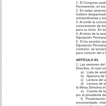
1. El Congreso podr
Permanente, en los t
2. En estas sesione
hubiere despachado 
extraordinarias y lo
3. Al emitir la conv
conocimiento de los
para su inicio. En t
4. Al inicio de la se
Diputación Permanen
5. Si los asuntos q
Diputación Permanen
contrario, se turna
para conocer del o 
ARTÍCULO 83.
1. Las sesiones del
Directiva, el cual c
a) Lista de asist
b) Apertura de la
c) Lectura del acta
d) Lectura de la c
la Mesa Directiva e
e) Cuenta de las i
por el presidente d
f) Presentación de
encomendado, mismo