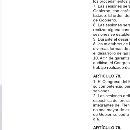
los procedimientos 
7. Las sesiones ser
Gobierno, con carác
Estado. El orden de
de Gobierno.
8. Las sesiones ser
realizar alguna conm
sesiones se estable
9. Durante el desar
él los miembros de 
diversas formas de a
el desarrollo de las
10. A fin de garant
auditiva, el Congre
trabajo realizado du
ARTÍCULO 78.
1. El Congreso del 
su competencia, per
sesiones.
2. Las sesiones ordi
específica del pres
integrantes del Ple
no sea mayor de cin
de Gobierno, podrá 
día.
ARTÍCULO 79.