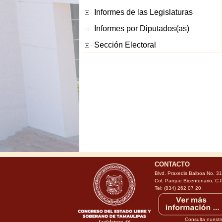
CONTACTO
Blvd. Praxedis Balboa No. 3
Col. Parque Bicentenario, C.
Tel: (834) 262 07 20
Consulta nuestr