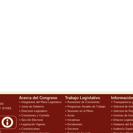
100
P. 87083
o