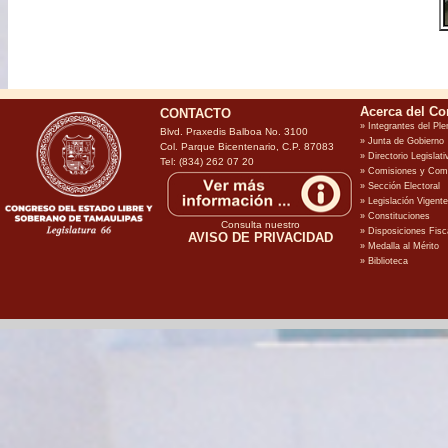
CONTACTO
Blvd. Praxedis Balboa No. 3100
Col. Parque Bicentenario, C.P. 87083
Tel: (834) 262 07 20
Consulta nuestro
AVISO DE PRIVACIDAD