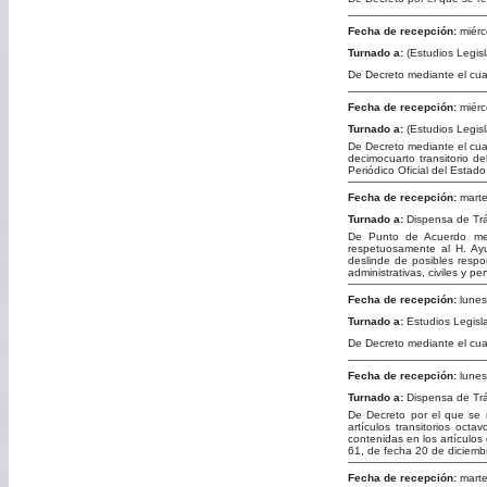
Fecha de recepción:
miérc
Turnado a:
(Estudios Legisl
De Decreto mediante el cual
Fecha de recepción:
miérc
Turnado a:
(Estudios Legis
De Decreto mediante el cual 
decimocuarto transitorio d
Periódico Oficial del Estad
Fecha de recepción:
marte
Turnado a:
Dispensa de Tr
De Punto de Acuerdo medi
respetuosamente al H. Ayu
deslinde de posibles respo
administrativas, civiles y p
Fecha de recepción:
lunes
Turnado a:
Estudios Legisl
De Decreto mediante el cua
Fecha de recepción:
lunes
Turnado a:
Dispensa de Tr
De Decreto por el que se r
artículos transitorios oct
contenidas en los artículos
61, de fecha 20 de diciemb
Fecha de recepción:
marte