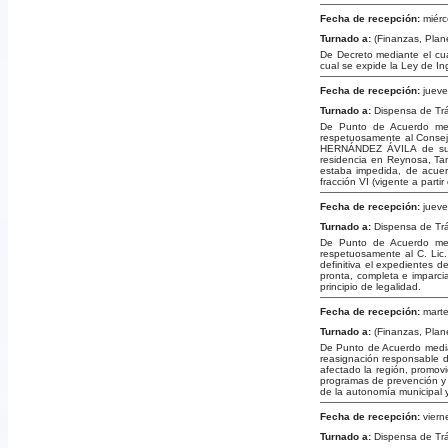
Fecha de recepción:
miérc
Turnado a:
(Finanzas, Plan
De Decreto mediante el cual
cual se expide la Ley de In
Fecha de recepción:
jueve
Turnado a:
Dispensa de Tr
De Punto de Acuerdo medi
respetuosamente al Consej
HERNÁNDEZ ÁVILA de su pu
residencia en Reynosa, Tam
estaba impedida, de acuerd
fracción VI (vigente a part
Fecha de recepción:
jueve
Turnado a:
Dispensa de Tr
De Punto de Acuerdo medi
respetuosamente al C. Lic.
definitiva el expedientes 
pronta, completa e imparcia
principio de legalidad.
Fecha de recepción:
marte
Turnado a:
(Finanzas, Plan
De Punto de Acuerdo median
reasignación responsable d
afectado la región, promovi
programas de prevención y 
de la autonomía municipal y 
Fecha de recepción:
viern
Turnado a:
Dispensa de Tr