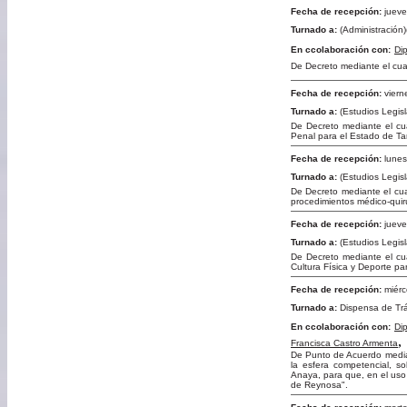
Fecha de recepción:
jueve
Turnado a:
(Administración)
En ccolaboración con:
Di
De Decreto mediante el cua
Fecha de recepción:
viern
Turnado a:
(Estudios Legisl
De Decreto mediante el cua
Penal para el Estado de Ta
Fecha de recepción:
lunes
Turnado a:
(Estudios Legisl
De Decreto mediante el cual
procedimientos médico-quir
Fecha de recepción:
jueve
Turnado a:
(Estudios Legis
De Decreto mediante el cua
Cultura Física y Deporte pa
Fecha de recepción:
miérc
Turnado a:
Dispensa de Tr
En ccolaboración con:
Di
Francisca Castro Armenta
De Punto de Acuerdo median
la esfera competencial, so
Anaya, para que, en el uso 
de Reynosa".