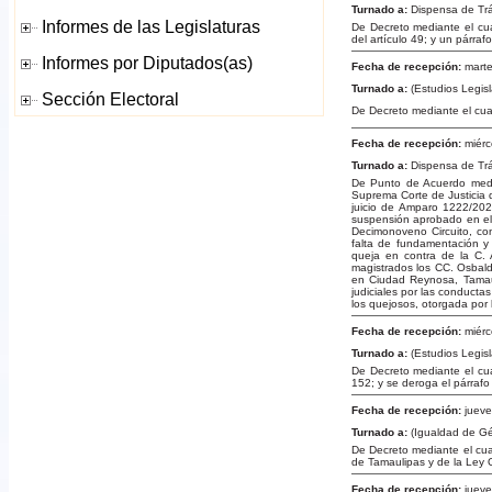
Turnado a:
Dispensa de Tr
De Decreto mediante el cual
del artículo 49; y un párraf
Fecha de recepción:
marte
Turnado a:
(Estudios Legisl
De Decreto mediante el cua
Fecha de recepción:
miérc
Turnado a:
Dispensa de Tr
De Punto de Acuerdo media
Suprema Corte de Justicia d
juicio de Amparo 1222/2024
suspensión aprobado en el
Decimonoveno Circuito, con
falta de fundamentación y 
queja en contra de la C. 
magistrados los CC. Osbald
en Ciudad Reynosa, Tamaul
judiciales por las conduct
los quejosos, otorgada por 
Fecha de recepción:
miérc
Turnado a:
(Estudios Legisl
De Decreto mediante el cual
152; y se deroga el párrafo
Fecha de recepción:
jueve
Turnado a:
(Igualdad de Gé
De Decreto mediante el cual
de Tamaulipas y de la Ley 
Fecha de recepción:
jueve