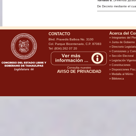
Turnado a:
(Vivienda )(Est
De Decreto mediante el cua
CONTACTO
Blvd. Praxedis Balboa No. 3100
Col. Parque Bicentenario, C.P. 87083
Tel: (834) 262 07 20
Consulta nuestro
AVISO DE PRIVACIDAD