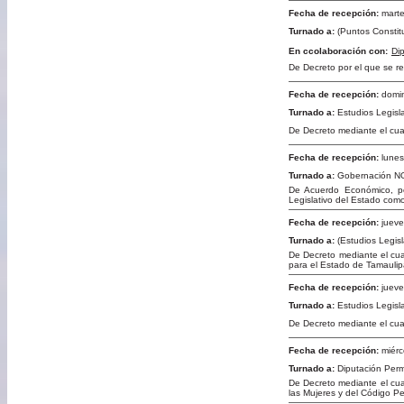
Fecha de recepción:
marte
Turnado a:
(Puntos Constitu
En ccolaboración con:
Di
De Decreto por el que se re
Fecha de recepción:
domin
Turnado a:
Estudios Legisl
De Decreto mediante el cua
Fecha de recepción:
lunes
Turnado a:
Gobernación NO
De Acuerdo Económico, po
Legislativo del Estado como
Fecha de recepción:
jueve
Turnado a:
(Estudios Legis
De Decreto mediante el cual
para el Estado de Tamaulip
Fecha de recepción:
jueve
Turnado a:
Estudios Legisl
De Decreto mediante el cual
Fecha de recepción:
miérc
Turnado a:
Diputación Per
De Decreto mediante el cual
las Mujeres y del Código P