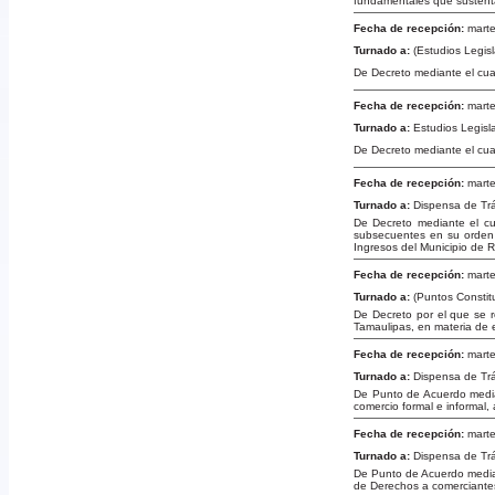
fundamentales que sustenta
Fecha de recepción:
marte
Turnado a:
(Estudios Legis
De Decreto mediante el cual
Fecha de recepción:
marte
Turnado a:
Estudios Legisl
De Decreto mediante el cua
Fecha de recepción:
marte
Turnado a:
Dispensa de Tr
De Decreto mediante el cua
subsecuentes en su orden n
Ingresos del Municipio de R
Fecha de recepción:
marte
Turnado a:
(Puntos Constit
De Decreto por el que se r
Tamaulipas, en materia de 
Fecha de recepción:
marte
Turnado a:
Dispensa de Tr
De Punto de Acuerdo median
comercio formal e informal,
Fecha de recepción:
marte
Turnado a:
Dispensa de Tr
De Punto de Acuerdo median
de Derechos a comerciantes