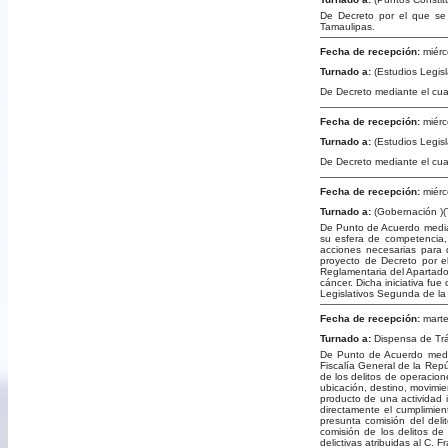
De Decreto por el que se r
Tamaulipas.
Fecha de recepción:
miérc
Turnado a:
(Estudios Legisl
De Decreto mediante el cual
Fecha de recepción:
miérc
Turnado a:
(Estudios Legis
De Decreto mediante el cual
Fecha de recepción:
miérc
Turnado a:
(Gobernación )(T
De Punto de Acuerdo median
su esfera de competencia, 
acciones necesarias para 
proyecto de Decreto por e
Reglamentaria del Apartado 
cáncer. Dicha iniciativa fu
Legislativos Segunda de l
Fecha de recepción:
marte
Turnado a:
Dispensa de Tr
De Punto de Acuerdo media
Fiscalía General de la Repú
de los delitos de operacion
ubicación, destino, movimi
producto de una actividad il
directamente el cumplimien
presunta comisión del deli
comisión de los delitos de
delictivas atribuidas al C.