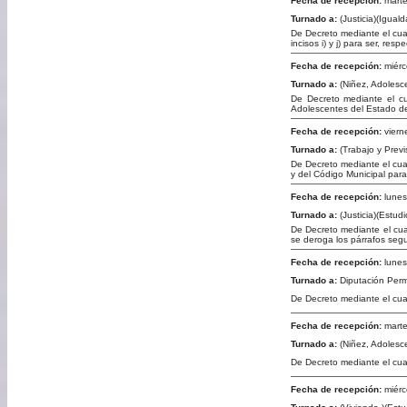
Fecha de recepción:
marte
Turnado a:
(Justicia)(Igual
De Decreto mediante el cual 
incisos i) y j) para ser, res
Fecha de recepción:
miérc
Turnado a:
(Niñez, Adolesc
De Decreto mediante el cu
Adolescentes del Estado d
Fecha de recepción:
viern
Turnado a:
(Trabajo y Previ
De Decreto mediante el cual
y del Código Municipal par
Fecha de recepción:
lunes
Turnado a:
(Justicia)(Estud
De Decreto mediante el cual
se deroga los párrafos segu
Fecha de recepción:
lunes
Turnado a:
Diputación Per
De Decreto mediante el cua
Fecha de recepción:
marte
Turnado a:
(Niñez, Adolesc
De Decreto mediante el cual
Fecha de recepción:
miérc