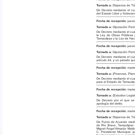
Turnado a:
Dispensa de Tr
De Decreto mediante el cua
del Estado Libre y Soberan
Fecha de recepción:
jueve
Turnado a:
Diputación Per
De Decreto mediante el cual
la Ley de Obras Públicas 
Tamaulipas y la Ley de Hac
Fecha de recepción:
jueve
Turnado a:
Diputación Per
De Decreto mediante el cual
artículo 44, y un párrafo qu
Fecha de recepción:
marte
Turnado a:
(Finanzas, Plan
De Decreto mediante el cua
para el Estado de Tamaulip
Fecha de recepción:
marte
Turnado a:
(Estudios Legisl
De Decreto por el que se 
apología del delito.
Fecha de recepción:
marte
Turnado a:
Dispensa de Tr
De Punto de Acuerdo median
de Río Bravo, Tamaulipas 
Miguel Ángel Almaráz Maldon
C. Presidente Municipal, 