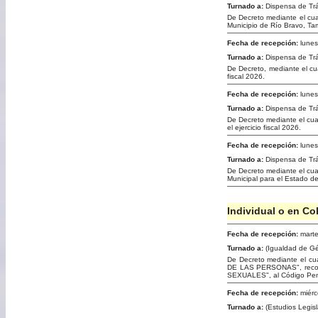
Turnado a:
Dispensa de Tr
De Decreto mediante el cual 
Municipio de Río Bravo, Tama
Fecha de recepción:
lunes
Turnado a:
Dispensa de Tr
De Decreto, mediante el cua
fiscal 2026.
Fecha de recepción:
lunes
Turnado a:
Dispensa de Tr
De Decreto mediante el cual
el ejercicio fiscal 2026.
Fecha de recepción:
lunes
Turnado a:
Dispensa de Tr
De Decreto mediante el cual 
Municipal para el Estado d
Individual o en Co
Fecha de recepción:
marte
Turnado a:
(Igualdad de Gé
De Decreto mediante el 
DE LAS PERSONAS", recor
SEXUALES", al Código Pena
Fecha de recepción:
miérc
Turnado a:
(Estudios Legisl